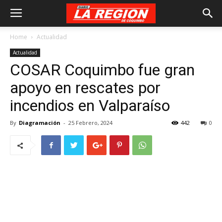
Home
Actualidad
Actualidad
COSAR Coquimbo fue gran
apoyo en rescates por
incendios en Valparaíso
By
Diagramación
-
25 Febrero, 2024
442
0