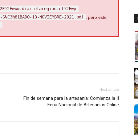
2F%2Fwww.diariolaregion.cl%2Fwp-
-S%C3%81BADO-13-NOVIEMBRE-2021.pdf
, pero este
l
.
Next article
e
Fin de semana para la artesanía: Comienza la II
Feria Nacional de Artesanías Online