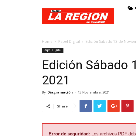
Web
Diario
La
Región
Home
Papel Digital
Edición Sábado 13 de Novie
Papel Digital
Edición Sábado 
2021
By
Diagramación
-
13 Noviembre, 2021
Share
Error de seguridad:
Los archivos PDF deben