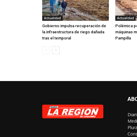
Actualidad
Actualidad
Gobierno impulsa recuperación de
Polémica p
la infraestructura de riego dañada
máquinas mu
tras el temporal
Pampilla
AB
Diar
Medi
Plur
Cons