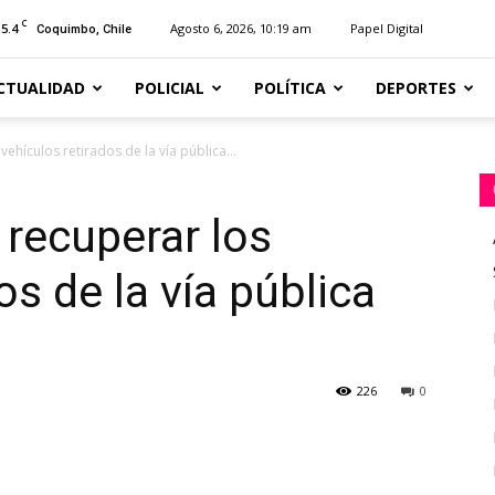
C
15.4
Agosto 6, 2026, 10:19 am
Papel Digital
Coquimbo, Chile
CTUALIDAD
POLICIAL
POLÍTICA
DEPORTES
ehículos retirados de la vía pública...
 recuperar los
os de la vía pública
226
0