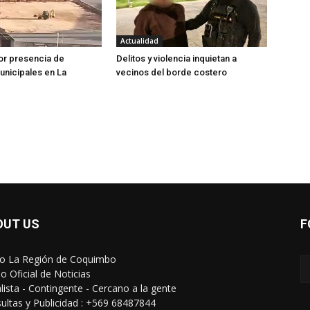
Actualidad
or presencia de
Delitos y violencia inquietan a
nicipales en La
vecinos del borde costero
OUT US
F
io La Región de Coquimbo
o Oficial de Noticias
alista - Contingente - Cercano a la gente
ultas y Publicidad : +569 68487844