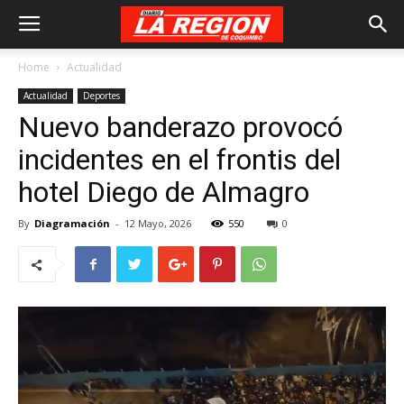
Home
Actualidad
Actualidad
Deportes
Nuevo banderazo provocó
incidentes en el frontis del
hotel Diego de Almagro
By
Diagramación
-
12 Mayo, 2026
550
0