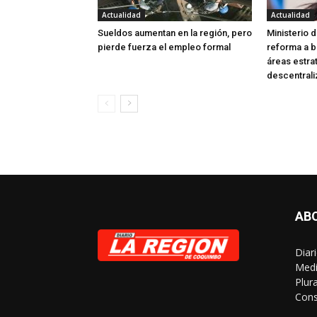
Actualidad
Actualidad
Sueldos aumentan en la región, pero
Ministerio 
pierde fuerza el empleo formal
reforma a b
áreas estra
descentrali
AB
Diar
Medi
Plur
Cons