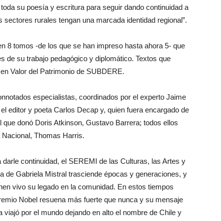
toda su poesía y escritura para seguir dando continuidad a
s sectores rurales tengan una marcada identidad regional”.
 en 8 tomos -de los que se han impreso hasta ahora 5- que
es de su trabajo pedagógico y diplomático. Textos que
 en Valor del Patrimonio de SUBDERE.
connotados especialistas, coordinados por el experto Jaime
 editor y poeta Carlos Decap y, quien fuera encargado de
al que donó Doris Atkinson, Gustavo Barrera; todos ellos
ca Nacional, Thomas Harris.
ra darle continuidad, el SEREMI de las Culturas, las Artes y
ura de Gabriela Mistral trasciende épocas y generaciones, y
enen vivo su legado en la comunidad. En estos tiempos
a Premio Nobel resuena más fuerte que nunca y su mensaje
 viajó por el mundo dejando en alto el nombre de Chile y