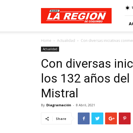
Web
Diario
La
Región
A
Home
Actualidad
Con diversas iniciativas conme
Actualidad
Con diversas in
los 132 años del 
Mistral
By
Diagramación
-
8 Abril, 2021
Share