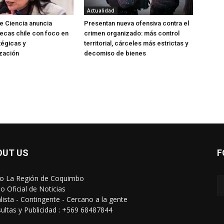
Actualidad
de Ciencia anuncia
Presentan nueva ofensiva contra el
ecas chile con foco en
crimen organizado: más control
tégicas y
territorial, cárceles más estrictas y
zación
decomiso de bienes
OUT US
F
io La Región de Coquimbo
o Oficial de Noticias
alista - Contingente - Cercano a la gente
ultas y Publicidad : +569 68487844