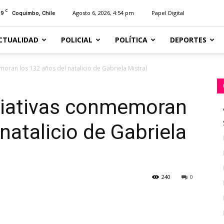
C
19
Agosto 6, 2026, 4:54 pm
Papel Digital
Coquimbo, Chile
CTUALIDAD
POLICIAL
POLÍTICA
DEPORTES
moran los 132 años del natalicio de Gabriela Mistral
iciativas conmemoran
natalicio de Gabriela
240
0