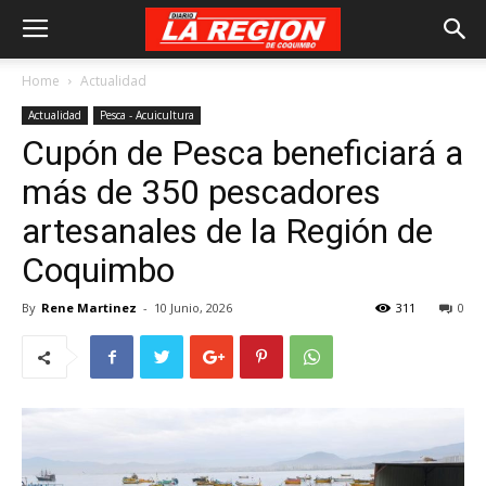
Home
Actualidad
Actualidad
Pesca - Acuicultura
Cupón de Pesca beneficiará a
más de 350 pescadores
artesanales de la Región de
Coquimbo
By
Rene Martinez
-
10 Junio, 2026
311
0