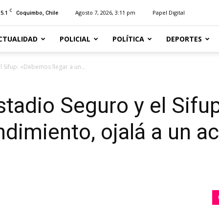
C
15.1
Agosto 7, 2026, 3:11 pm
Papel Digital
Coquimbo, Chile
CTUALIDAD
POLICIAL
POLÍTICA
DEPORTES
l Sifup: «Debemos llegar a un...
Estadio Seguro y el Sif
ndimiento, ojalá a un a