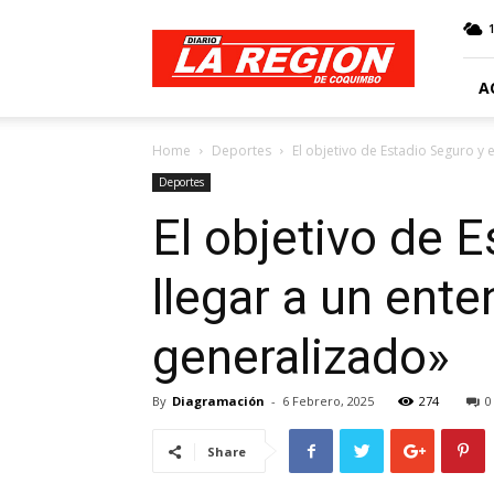
Web
Diario
La
Región
A
Home
Deportes
El objetivo de Estadio Seguro y e
Deportes
El objetivo de 
llegar a un ente
generalizado»
By
Diagramación
-
6 Febrero, 2025
274
0
Share