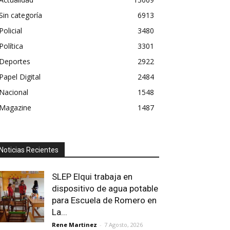
Sin categoría
6913
Policial
3480
Política
3301
Deportes
2922
Papel Digital
2484
Nacional
1548
Magazine
1487
Noticias Recientes
SLEP Elqui trabaja en
dispositivo de agua potable
para Escuela de Romero en
La...
Rene Martinez
-
7 Agosto, 2026