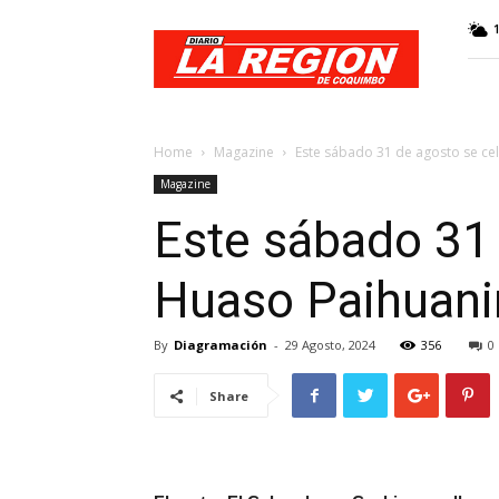
Web
Diario
La
Región
Home
Magazine
Este sábado 31 de agosto se ce
Magazine
Este sábado 31 
Huaso Paihuani
By
Diagramación
-
29 Agosto, 2024
356
0
Share