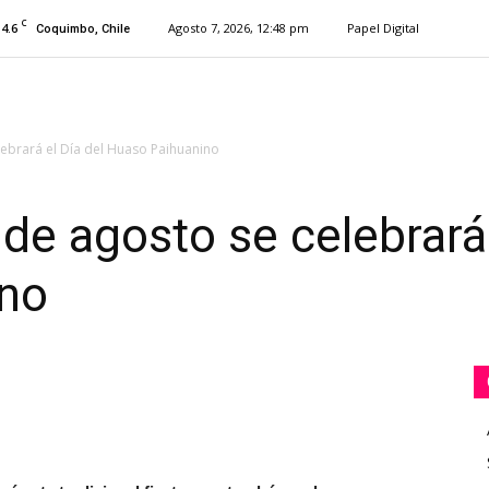
C
14.6
Agosto 7, 2026, 12:48 pm
Papel Digital
Coquimbo, Chile
lebrará el Día del Huaso Paihuanino
de agosto se celebrará 
no