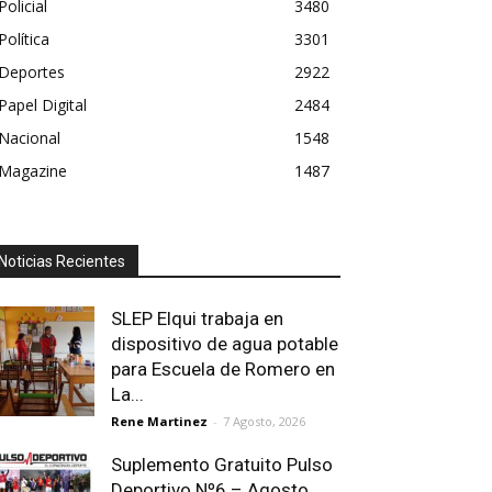
Policial
3480
Política
3301
Deportes
2922
Papel Digital
2484
Nacional
1548
Magazine
1487
Noticias Recientes
SLEP Elqui trabaja en
dispositivo de agua potable
para Escuela de Romero en
La...
Rene Martinez
-
7 Agosto, 2026
Suplemento Gratuito Pulso
Deportivo Nº6 – Agosto