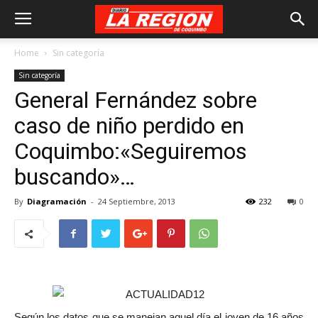
Home
Sin categoría
Sin categoría
General Fernández sobre
caso de niño perdido en
Coquimbo:«Seguiremos
buscando»…
By
Diagramación
-
24 Septiembre, 2013
232
0
Según los datos que se manejan aquel día el joven de 16 años