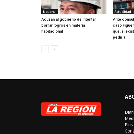
Nacional
Actualidad
Acusan al gobierno de intentar
Ante consul
borrar logros en materia
caso Figuer
habitacional
que, si exis
pediría
AB
Diar
Medi
Plur
Cons