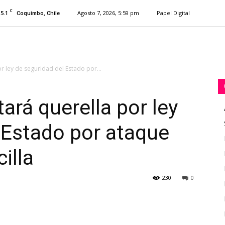
C
15.1
Agosto 7, 2026, 5:59 pm
Papel Digital
Coquimbo, Chile
 ley de seguridad del Estado por...
ará querella por ley
 Estado por ataque
illa
230
0