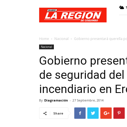
Web
Diario
La
Región
Home
Nacional
Gobierno presentará querella por
Nacional
Gobierno present
de seguridad del
incendiario en Erc
By
Diagramación
-
27 Septiembre, 2014
Share