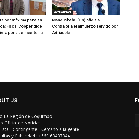
Actualidad
ta por máxima pena en
Manouchehri (PS) oficia a
oa: Fiscal Cooper dice
Contraloría el almuerzo servido por
tiera pena de muerte, la
Adriasola
OUT US
F
io La Región de Coquimbo
o Oficial de Noticias
alista - Contingente - Cercano a la gente
ultas y Publicidad : +569 68487844