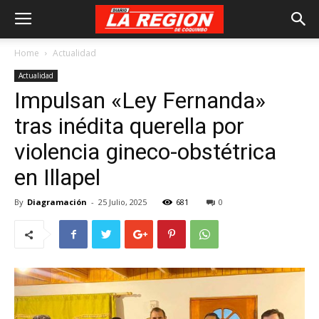
Home
Actualidad
Actualidad
Impulsan «Ley Fernanda»
tras inédita querella por
violencia gineco-obstétrica
en Illapel
By
Diagramación
-
25 Julio, 2025
681
0