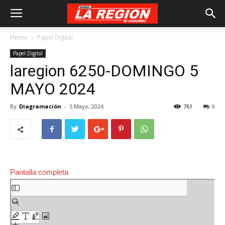
Home
Papel Digital
Papel Digital
laregion 6250-DOMINGO 5
MAYO 2024
By
Diagramación
-
5 Mayo, 2024
761
0
Pantalla completa
Saltar
al
contenido
del