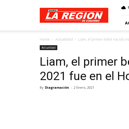
Web
Diario
La
Región
A
Home
Actualidad
Liam, el primer bebé nacido est
Actualidad
Liam, el primer 
2021 fue en el Ho
By
Diagramación
-
2 Enero, 2021