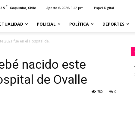
C
13.5
Agosto 6, 2026, 9:42 pm
Papel Digital
Coquimbo, Chile
CTUALIDAD
POLICIAL
POLÍTICA
DEPORTES
e 2021 fue en el Hospital de...
bebé nacido este
spital de Ovalle
780
0