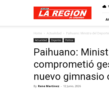
Web
Diario
La
Región
A
Home
Actualidad
Paihuano: Ministra del Depor
Actualidad
Deportes
Política
Paihuano: Minist
comprometió ges
nuevo gimnasio
By
Rene Martinez
-
12 Junio, 2026