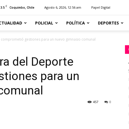
C
13.5
Agosto 6, 2026, 12:56 am
Papel Digital
Coquimbo, Chile
CTUALIDAD
POLICIAL
POLÍTICA
DEPORTES
te comprometió gestiones para un nuevo gimnasio comunal
ra del Deporte
tiones para un
 comunal
457
0