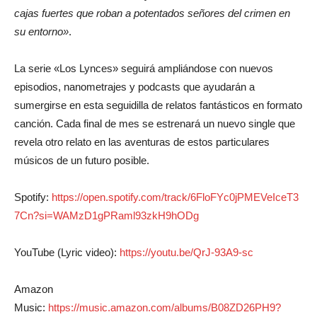
cajas fuertes que roban a potentados señores del crimen en
su entorno»
.
La serie «Los Lynces» seguirá ampliándose con nuevos
episodios, nanometrajes y podcasts que ayudarán a
sumergirse en esta seguidilla de relatos fantásticos en formato
canción. Cada final de mes se estrenará un nuevo single que
revela otro relato en las aventuras de estos particulares
músicos de un futuro posible.
Spotify:
https://open.spotify.com/track/6FloFYc0jPMEVeIceT3
7Cn?si=WAMzD1gPRaml93zkH9hODg
YouTube (Lyric video):
https://youtu.be/QrJ-93A9-sc
Amazon
Music:
https://music.amazon.com/albums/B08ZD26PH9?