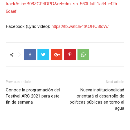
trackAsin=B08ZCP4DPD&ref=dm_sh_560f-faff-1a44-c42b-
6caef
Facebook (Lyric video):
https://fb.watch/4tKOHC8toW/
Previous article
Next article
Conoce la programación del
Nueva institucionalidad
Festival ARC 2021 para este
orientará el desarrollo de
fin de semana
políticas públicas en torno al
agua