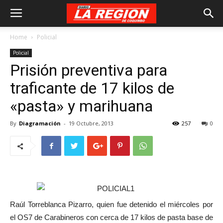
Home
Policial
Policial
Prisión preventiva para
traficante de 17 kilos de
«pasta» y marihuana
By
Diagramación
-
19 Octubre, 2013
257
0
Raúl Torreblanca Pizarro, quien fue detenido el miércoles por
el OS7 de Carabineros con cerca de 17 kilos de pasta base de