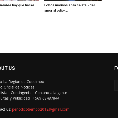
ptiembre hay que hacer
Lobos marinos en la caleta: «del
amor al odio»…
OUT US
F
io La Región de Coquimbo
o Oficial de Noticias
alista - Contingente - Cercano a la gente
ultas y Publicidad : +569 68487844
act us:
periodicotiempo2012@gmail.com