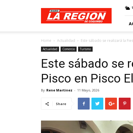
Web
Diario
La
Región
A
Home
Actualidad
Este sábado se realizará la Fie
Actualidad
Comercio
Turismo
Este sábado se re
Pisco en Pisco E
By
Rene Martinez
-
11 Mayo, 2026
Share