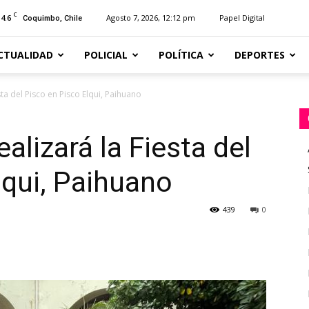
C
14.6
Agosto 7, 2026, 12:12 pm
Papel Digital
Coquimbo, Chile
CTUALIDAD
POLICIAL
POLÍTICA
DEPORTES
sta del Pisco en Pisco Elqui, Paihuano
alizará la Fiesta del
lqui, Paihuano
439
0