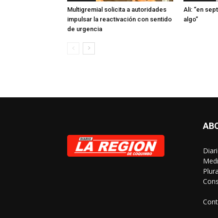
Multigremial solicita a autoridades
Ali: “en se
impulsar la reactivación con sentido
algo”
de urgencia
AB
Diar
Medi
Plur
Cons
Cont