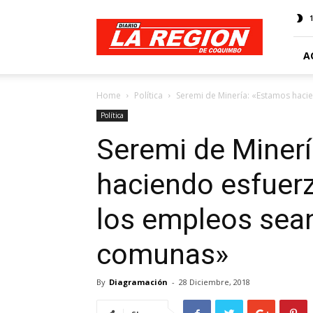
Web
Diario
La
Región
A
Home
Política
Seremi de Minería: «Estamos haci
Política
Seremi de Miner
haciendo esfuer
los empleos sea
comunas»
By
Diagramación
-
28 Diciembre, 2018