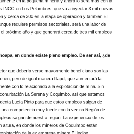
almente en la pequeña minería y ahora lo será más con la
es INCO en Los Pelambres, que va a inyectar 3 mil nuevos
ón y cerca de 300 en la etapa de operación y también El
nque requiere permisos sectoriales, será una labor de
 el próximo año y que generará cerca de tres mil empleos
hoapa, en donde existe pleno empleo. De ser así, ¿de
ctor que debería verse mayormente beneficiado son las
enen, pero de igual manera Illapel, que aumentará la
ente con lo relacionado a la explotación de mina. Sin
a conurbación La Serena y Coquimbo, así que estamos
denta Lucía Pinto para que estos empleos salgan de
 una competencia muy fuerte con la vecina Región de
mpleos salgan de nuestra región. La experiencia de los
en altura, en donde los mineros de Coquimbo están
explotación de la ex empresa minera El Indio».