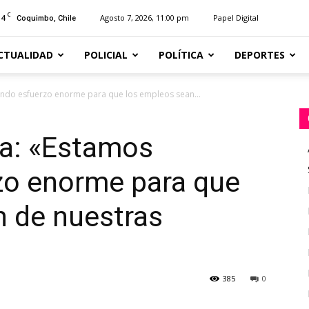
C
14
Agosto 7, 2026, 11:00 pm
Papel Digital
Coquimbo, Chile
CTUALIDAD
POLICIAL
POLÍTICA
DEPORTES
endo esfuerzo enorme para que los empleos sean...
ía: «Estamos
zo enorme para que
n de nuestras
385
0