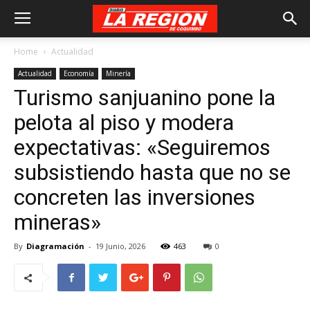
Home
Actualidad
Actualidad
Economía
Minería
Turismo sanjuanino pone la
pelota al piso y modera
expectativas: «Seguiremos
subsistiendo hasta que no se
concreten las inversiones
mineras»
By
Diagramación
-
19 Junio, 2026
463
0