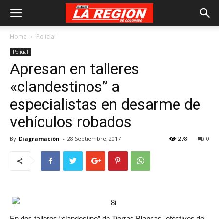
Home
Policial
Policial
Apresan en talleres
«clandestinos” a
especialistas en desarme de
vehículos robados
By
Diagramación
-
28 Septiembre, 2017
278
0
En dos talleres “clandestino” de Tierras Blancas, efectivos de