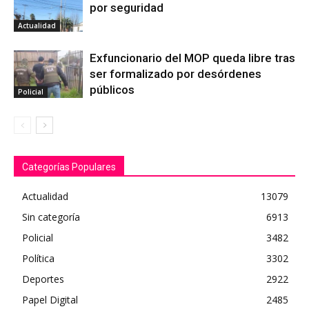
por seguridad
Actualidad
Exfuncionario del MOP queda libre tras
ser formalizado por desórdenes
públicos
Policial
Categorías Populares
Actualidad
13079
Sin categoría
6913
Policial
3482
Política
3302
Deportes
2922
Papel Digital
2485