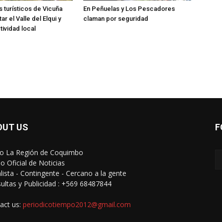
 turísticos de Vicuña
En Peñuelas y Los Pescadores
tar el Valle del Elqui y
claman por seguridad
tividad local
OUT US
F
io La Región de Coquimbo
o Oficial de Noticias
alista - Contingente - Cercano a la gente
ultas y Publicidad : +569 68487844
act us:
periodicotiempo2012@gmail.com