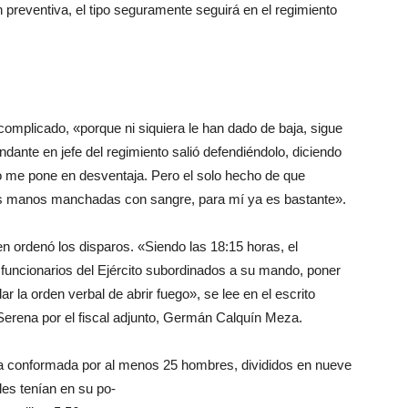
n preventiva, el tipo seguramente seguirá en el regimiento
 complicado, «porque ni siquiera le han dado de baja, sigue
ndante en jefe del regimiento salió defendiéndolo, diciendo
so me pone en desventaja. Pero el solo hecho de que
las manos manchadas con sangre, para mí ya es bastante».
ien ordenó los disparos. «Siendo las 18:15 horas, el
 funcionarios del Ejército subordinados a su mando, poner
dar la orden verbal de abrir fuego», se lee en el escrito
Serena por el fiscal adjunto, Germán Calquín Meza.
ba conformada por al menos 25 hombres, divididos en nueve
les tenían en su po-