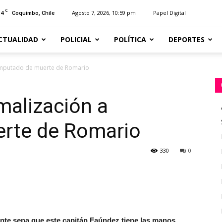
C
14
Agosto 7, 2026, 10:59 pm
Papel Digital
Coquimbo, Chile
CTUALIDAD
POLICIAL
POLÍTICA
DEPORTES
 imputado de muerte de Romario
malización a
rte de Romario
330
0
ente sepa que
este capitán Faúndez tiene las
manos