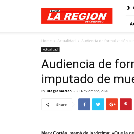
Web
Diario
La
Región
A
Home
Actualidad
Audiencia de formalización a
Actualidad
Audiencia de for
imputado de mue
By
Diagramación
-
25 Noviembre, 2020
Share
Mery Cortés, mamá de la víc
tima: «Que la g