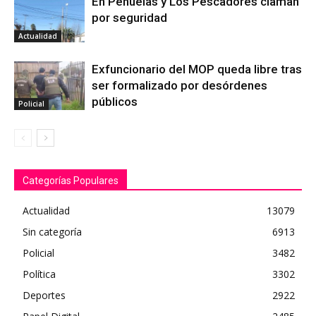
En Peñuelas y Los Pescadores claman
por seguridad
Actualidad
Exfuncionario del MOP queda libre tras
ser formalizado por desórdenes
públicos
Policial
Categorías Populares
Actualidad
13079
Sin categoría
6913
Policial
3482
Política
3302
Deportes
2922