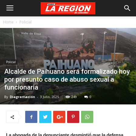
Home
Policial
Policial
Alcalde de Paihuano será formalizado hoy
por presunto caso de abuso sexual a
funcionaria
By
Diagramación
-
3 Julio, 2025
249
0
La abogada de la denunciante desmintió que la defensa