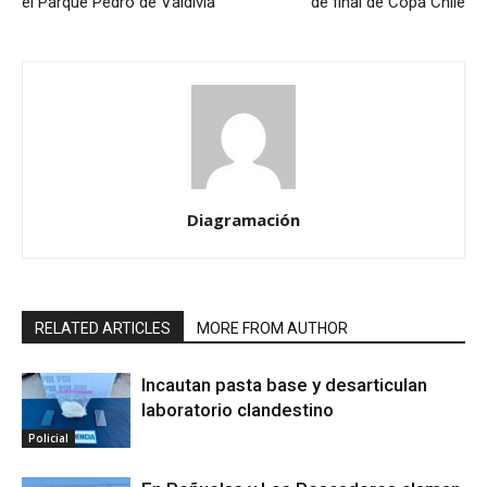
el Parque Pedro de Valdivia
de final de Copa Chile
Diagramación
RELATED ARTICLES
MORE FROM AUTHOR
Incautan pasta base y desarticulan
laboratorio clandestino
Policial