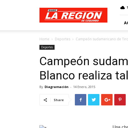
Web
Diario
La
Región
A
Home
Deportes
Campeón sudamericano de Tiro al
Deportes
Campeón sudamer
Blanco realiza ta
By
Diagramación
-
14 Enero, 2015
Share
Una cha