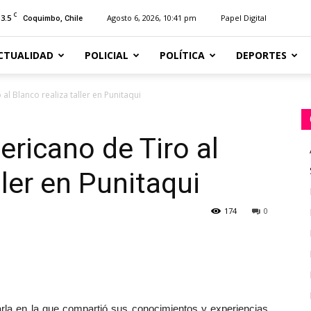
C
13.5
Agosto 6, 2026, 10:41 pm
Papel Digital
Coquimbo, Chile
CTUALIDAD
POLICIAL
POLÍTICA
DEPORTES
 Blanco realiza taller en Punitaqui
icano de Tiro al
ller en Punitaqui
174
0
rla en la que compartió sus conocimientos y experiencias