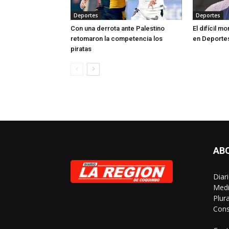
Deportes
Deportes
Con una derrota ante Palestino
El difícil 
retomaron la competencia los
en Deporte
piratas
AB
Diar
Medi
Plur
Cons