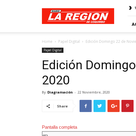
Web
Diario
La
Región
A
Home
Papel Digital
Edición Domingo 22 de Novi
Papel Digital
Edición Domingo
2020
By
Diagramación
-
22 Noviembre, 2020
Share
Pantalla completa
Saltar