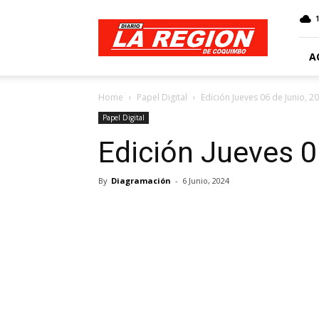
Web
Diario
La
Región
A
Home
Papel Digital
Edición Jueves 06 de Junio, 2
Papel Digital
Edición Jueves 0
By
Diagramación
-
6 Junio, 2024