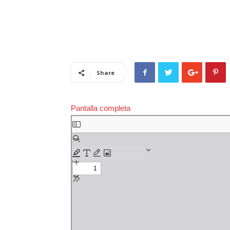
Share
Pantalla completa
Saltar
al
contenido
del
PDF