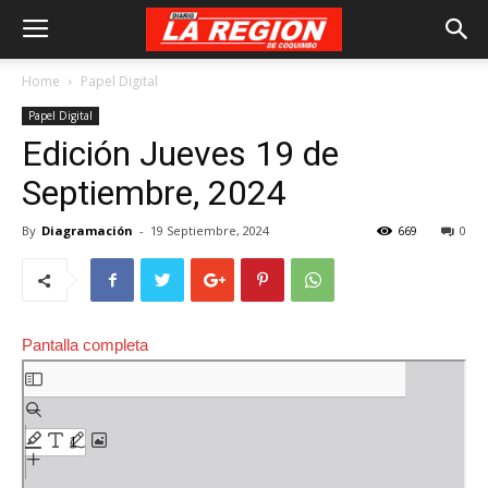
Home
Papel Digital
Papel Digital
Edición Jueves 19 de
Septiembre, 2024
By
Diagramación
-
19 Septiembre, 2024
669
0
Pantalla completa
Saltar
al
contenido
del
PDF