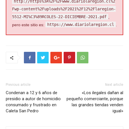
http://https%3A%2F%2Fwww.diariolaregion.cl%2
Fwp-content%2Fuploads%2F2021%2F12%2Flaregion-
5512-MI%C3%89RCOLES-22-DICIEMBRE-2021.pdf
,
https://www.diariolaregion.cl
pero este sitio es:
.
Previous article
Next article
Condenan a 12 y 6 años de
«Los ilegales dañan al
presidio a autor de homicidio
pequeño comerciante, porque
consumado y frustrado en
las grandes tiendas venden
Caleta San Pedro
igual»