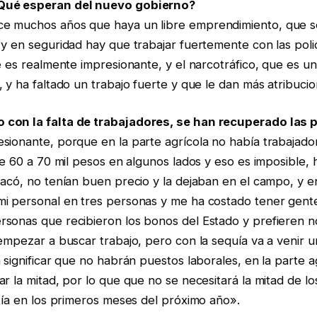
Qué esperan del nuevo gobierno?
e muchos años que haya un libre emprendimiento, que se
y en seguridad hay que trabajar fuertemente con las polic
e es realmente impresionante, y el narcotráfico, que es u
 y ha faltado un trabajo fuerte y que le dan más atribucion
con la falta de trabajadores, se han recuperado las 
sionante, porque en la parte agrícola no había trabajado
re 60 a 70 mil pesos en algunos lados y eso es imposible,
acó, no tenían buen precio y la dejaban en el campo, y e
i personal en tres personas y me ha costado tener gent
onas que recibieron los bonos del Estado y prefieren no 
empezar a buscar trabajo, pero con la sequía va a venir un
 significar que no habrán puestos laborales, en la parte a
r la mitad, por lo que que no se necesitará la mitad de lo
tía en los primeros meses del próximo año».