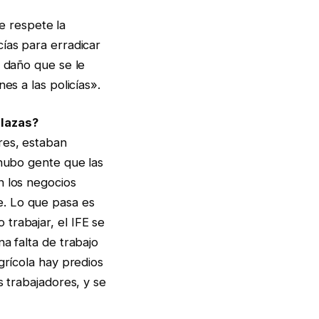
 respete la
ías para erradicar
n daño que se le
es a las policías».
plazas?
res, estaban
 hubo gente que las
n los negocios
e. Lo que pasa es
trabajar, el IFE se
a falta de trabajo
grícola hay predios
s trabajadores, y se