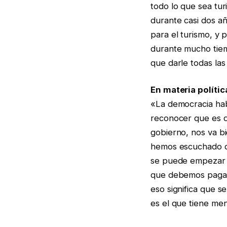
todo lo que sea tu
durante casi dos a
para el turismo, y 
durante mucho tiemp
que darle todas las 
En materia políti
«La democracia hab
reconocer que es d
gobierno, nos va b
hemos escuchado qu
se puede empezar a 
que debemos pagar 
eso significa que s
es el que tiene men