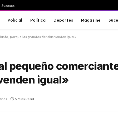
Sucesos
Policial
Política
Deportes
Magazine
Suce
iante, porque las grandes tiendas venden igual»
 al pequeño comerciant
 venden igual»
arios
5 Mins Read