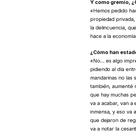
Y como gremio, ¿
«Hemos pedido hac
propiedad privada, 
la delincuencia, qu
hace a la economía,
¿Cómo han estado 
«No… es algo impre
pidiendo al día ent
mandarinas no las s
también, aumenté m
que hay muchas pers
va a acabar, van a 
inmensa, y eso va a
que dejaron de rega
va a notar la cesan