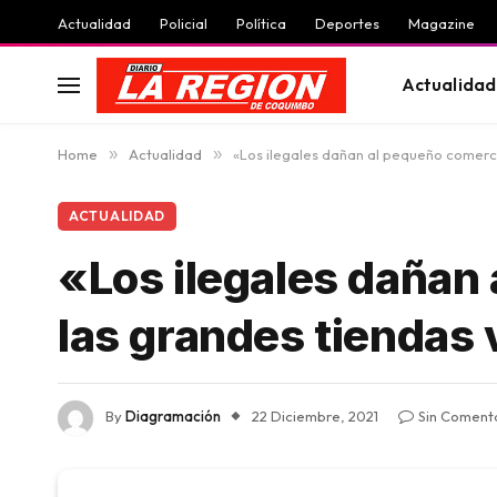
Actualidad
Policial
Política
Deportes
Magazine
Actualidad
Home
»
Actualidad
»
«Los ilegales dañan al pequeño comerc
ACTUALIDAD
«Los ilegales dañan
las grandes tiendas
By
Diagramación
22 Diciembre, 2021
Sin Coment