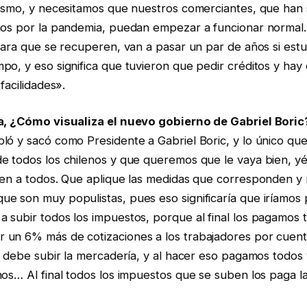
rismo, y necesitamos que nuestros comerciantes, que han
ños por la pandemia, puedan empezar a funcionar normal.
para que se recuperen, van a pasar un par de años si est
o, y eso significa que tuvieron que pedir créditos y hay
facilidades».
ca, ¿Cómo visualiza el nuevo gobierno de Gabriel Boric
ló y sacó como Presidente a Gabriel Boric, y lo único qu
e todos los chilenos y que queremos que le vaya bien, yé
ien a todos. Que aplique las medidas que corresponden y 
e son muy populistas, pues eso significaría que iríamos 
subir todos los impuestos, porque al final los pagamos t
un 6% más de cotizaciones a los trabajadores por cuent
e debe subir la mercadería, y al hacer eso pagamos todos
os… Al final todos los impuestos que se suben los paga l