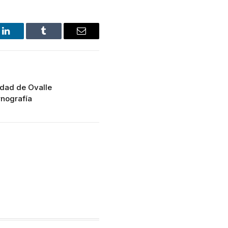
LinkedIn
Tumblr
Email
idad de Ovalle
rnografía