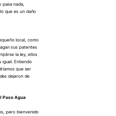
o pasa nada,
 lo que es un daño
equeño local, como
pagan sus patentes
plirse la ley, ellos
 igual. Entiendo
ndríamos que ser
ades dejaron de
el Paso Agua
es, pero bienvenido