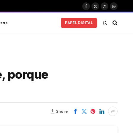
Facebook
X
Instagram
WhatsAp
(Twitter)
sos
PAPEL DIGITAL
e, porque
Share