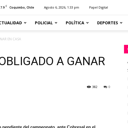
C
17.9
Agosto 6, 2026, 1:33 pm
Papel Digital
Coquimbo, Chile
CTUALIDAD
POLICIAL
POLÍTICA
DEPORTES
ANAR EN CASA
 OBLIGADO A GANAR
382
0
 pendiente del campeonato, ante Cobresal en el