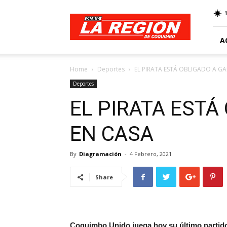
Web
Diario
La
Región
A
Home
Deportes
EL PIRATA ESTÁ OBLIGADO A G
Deportes
EL PIRATA ESTÁ
EN CASA
By
Diagramación
-
4 Febrero, 2021
Share
Coquimbo Unido juega hoy su último partido