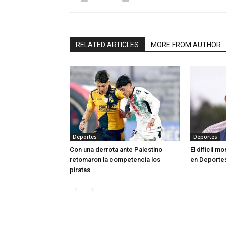
RELATED ARTICLES
MORE FROM AUTHOR
Deportes
Deportes
Con una derrota ante Palestino
El difícil 
retomaron la competencia los
en Deporte
piratas