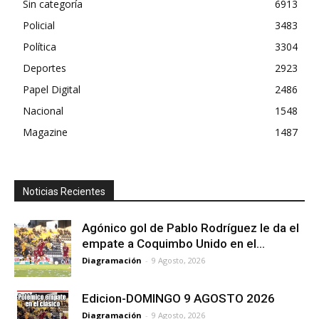
Sin categoría
6913
Policial
3483
Política
3304
Deportes
2923
Papel Digital
2486
Nacional
1548
Magazine
1487
Noticias Recientes
Agónico gol de Pablo Rodríguez le da el
empate a Coquimbo Unido en el...
Diagramación
-
9 Agosto, 2026
Edicion-DOMINGO 9 AGOSTO 2026
Diagramación
-
9 Agosto, 2026