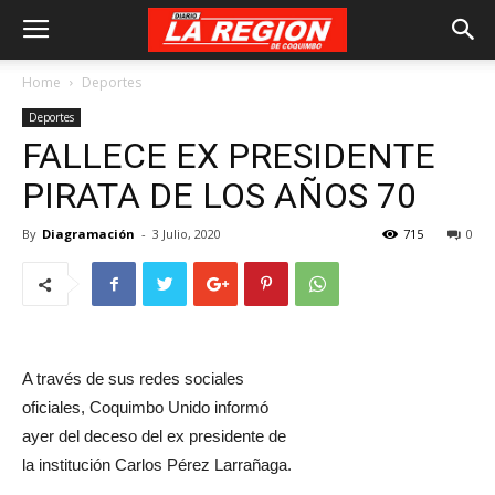
Home
Deportes
Deportes
FALLECE EX PRESIDENTE
PIRATA DE LOS AÑOS 70
By
Diagramación
-
3 Julio, 2020
715
0
A través de sus redes sociales
oficiales, Coquimbo Unido informó
ayer del deceso del ex presidente de
la institución Carlos Pérez Larrañaga.