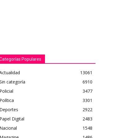
Categorías Populares
Actualidad
13061
Sin categoría
6910
Policial
3477
Política
3301
Deportes
2922
Papel Digital
2483
Nacional
1548
Magazine
1486