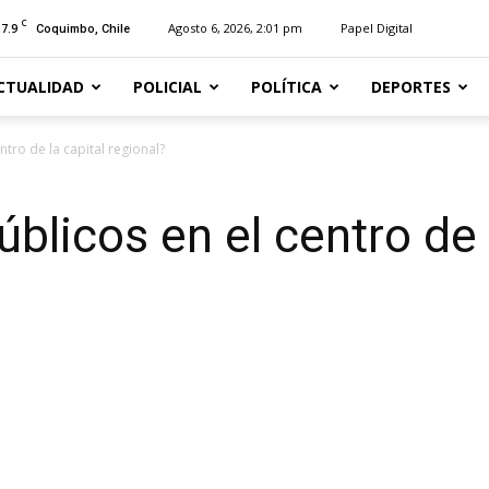
C
17.9
Agosto 6, 2026, 2:01 pm
Papel Digital
Coquimbo, Chile
CTUALIDAD
POLICIAL
POLÍTICA
DEPORTES
ntro de la capital regional?
blicos en el centro de 