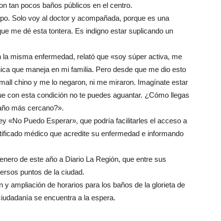
con tan pocos baños públicos en el centro.
empo. Solo voy al doctor y acompañada, porque es una
 que me dé esta tontera. Es indigno estar suplicando un
n la misma enfermedad, relató que «soy súper activa, me
única que maneja en mi familia. Pero desde que me dio esto
all chino y me lo negaron, ni me miraron. Imagínate estar
que con esta condición no te puedes aguantar. ¿Cómo llegas
año más cercano?».
 «No Puedo Esperar», que podría facilitarles el acceso a
tificado médico que acredite su enfermedad e informando
nero de este año a Diario La Región, que entre sus
ersos puntos de la ciudad.
y ampliación de horarios para los baños de la glorieta de
ciudadanía se encuentra a la espera.