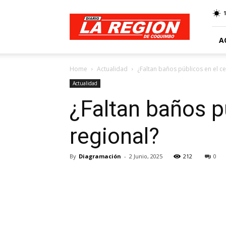
Web
Diario
La
Región
A
Home
Actualidad
¿Faltan baños públicos en el ce
Actualidad
¿Faltan baños pú
regional?
By
Diagramación
-
2 Junio, 2025
212
0