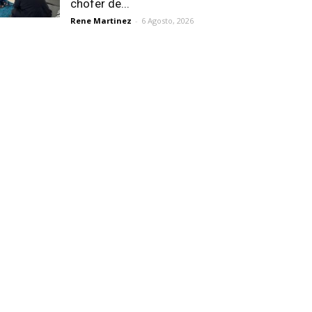
chofer de...
Rene Martinez
-
6 Agosto, 2026