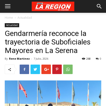
Home
Actualidad
Actualidad
Gendarmería reconoce la
trayectoria de Suboficiales
Mayores en La Serena
By
Rene Martinez
-
7 Julio, 2026
268
0