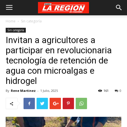
Home
Sin categoría
Sin categoría
Invitan a agricultores a
participar en revolucionaria
tecnología de retención de
agua con microalgas e
hidrogel
By
Rene Martinez
-
1 Julio, 2025
161
0