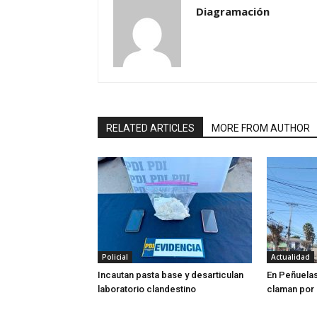
Diagramación
RELATED ARTICLES
MORE FROM AUTHOR
Policial
Actualidad
Incautan pasta base y desarticulan
En Peñuela
laboratorio clandestino
claman por