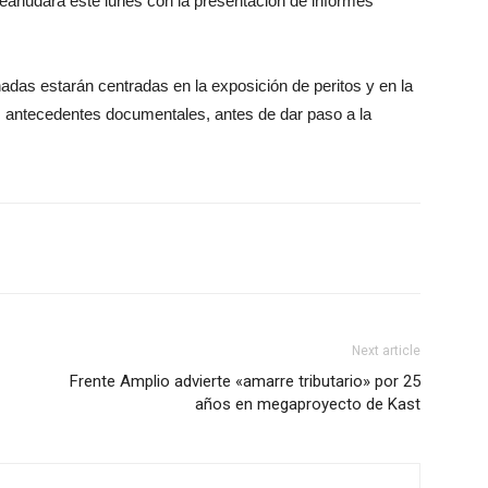
e reanudará este lunes con la presentación de informes
nadas estarán centradas en la exposición de peritos y en la
os antecedentes documentales, antes de dar paso a la
Next article
Frente Amplio advierte «amarre tributario» por 25
años en megaproyecto de Kast