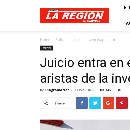
Web
Diario
La
Región
A
Home
Policial
Juicio entra en etapa pericial mien
Policial
Juicio entra en 
aristas de la in
By
Diagramación
-
7 Junio, 2026
346
0
Share