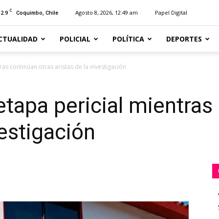
C
12.9
Agosto 8, 2026, 12:49 am
Papel Digital
Coquimbo, Chile
CTUALIDAD
POLICIAL
POLÍTICA
DEPORTES
tras continúan otras aristas de la investigación
etapa pericial mientras
vestigación