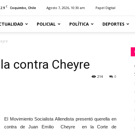
C
12.9
Agosto 7, 2026, 10:30 am
Papel Digital
Coquimbo, Chile
CTUALIDAD
POLICIAL
POLÍTICA
DEPORTES
heyre
la contra Cheyre
214
0
El Movimiento Socialista Allendista presentó querella en
contra de Juan Emilio Cheyre en la Corte de