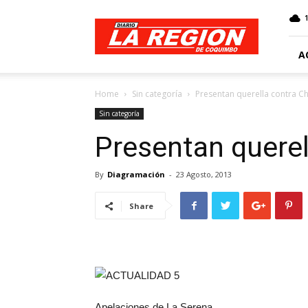
Web
Diario
La
Región
A
Home
Sin categoría
Presentan querella contra C
Sin categoría
Presentan querel
By
Diagramación
-
23 Agosto, 2013
Share
Apelaciones de La Serena.