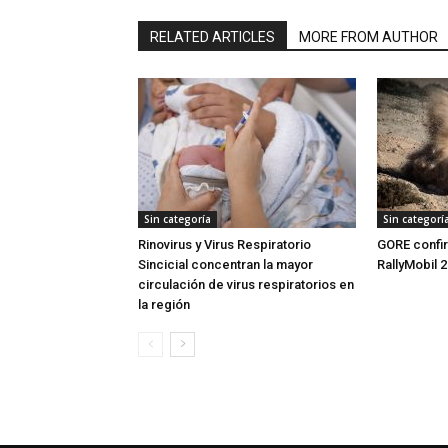
RELATED ARTICLES
MORE FROM AUTHOR
Sin categoría
Sin categorí
Rinovirus y Virus Respiratorio
GORE confi
Sincicial concentran la mayor
RallyMobil 
circulación de virus respiratorios en
la región