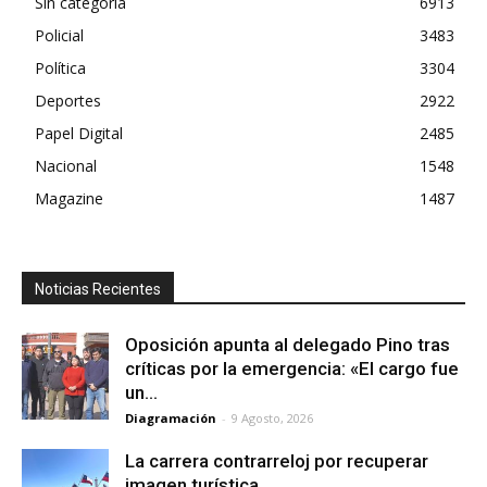
Sin categoría
6913
Policial
3483
Política
3304
Deportes
2922
Papel Digital
2485
Nacional
1548
Magazine
1487
Noticias Recientes
Oposición apunta al delegado Pino tras
críticas por la emergencia: «El cargo fue
un...
Diagramación
-
9 Agosto, 2026
La carrera contrarreloj por recuperar
imagen turística