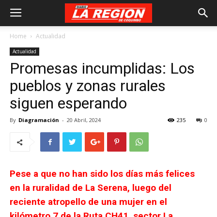
Home
Actualidad
Actualidad
Promesas incumplidas: Los
pueblos y zonas rurales
siguen esperando
By
Diagramación
-
20 Abril, 2024
235
0
Pese a que no han sido los días más felices
en la ruralidad de La Serena, luego del
reciente atropello de una mujer en el
kilómetro 7 de la Ruta CH41, sector La