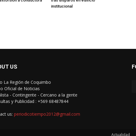
y extorsión a conductora
tras disparos en edificio
institucional
OUT US
F
io La Región de Coquimbo
o Oficial de Noticias
alista - Contingente - Cercano a la gente
ultas y Publicidad : +569 68487844
act us:
periodicotiempo2012@gmail.com
Actualidad