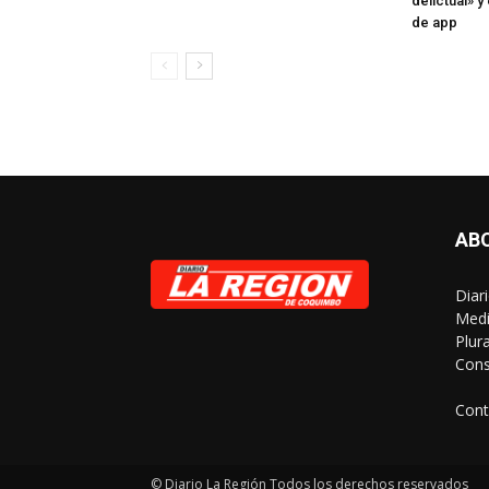
delictual» 
de app
AB
Diar
Medi
Plur
Cons
Cont
© Diario La Región Todos los derechos reservados