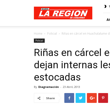
Web
Diario
La
Región
A
Home
Policial
Riñas en cárcel en Huachalalume d
Policial
Riñas en cárcel
dejan internas l
estocadas
By
Diagramación
-
23 Abril, 2013
Share