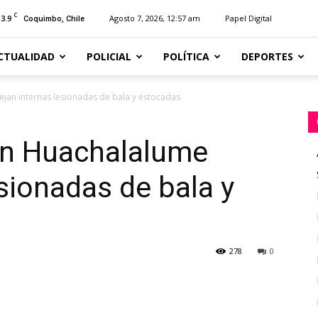
C
13.9
Agosto 7, 2026, 12:57 am
Papel Digital
Coquimbo, Chile
CTUALIDAD
POLICIAL
POLÍTICA
DEPORTES
ejan internas lesionadas de bala y estocadas
 en Huachalalume
esionadas de bala y
278
0