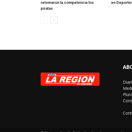
retomaron la competencia los
en Deporte
piratas
AB
Diar
Medi
Plur
Cons
Cont