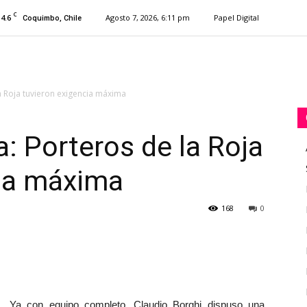
C
14.6
Agosto 7, 2026, 6:11 pm
Papel Digital
Coquimbo, Chile
la Roja tuvieron exigencia máxima
a: Porteros de la Roja
cia máxima
168
0
Ya con equipo completo, Claudio Borghi dispuso una