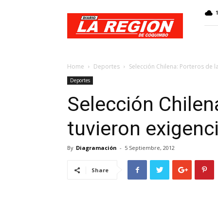
Web
Diario
La
Región
Home
Deportes
Selección Chilena: Porteros de 
Deportes
Selección Chilen
tuvieron exigen
By
Diagramación
-
5 Septiembre, 2012
Share