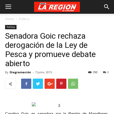
Home
Política
Política
Senadora Goic rechaza
derogación de la Ley de
Pesca y promueve debate
abierto
By
Diagramación
-
7 Junio, 2015
193
0
Carolina Goic es senadora por la Región de Magallanes.