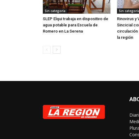
Sin categoría
Sin categorí
SLEP Elqui trabaja en dispositivo de
Rinovirus y 
agua potable para Escuela de
Sincicial c
Romero en La Serena
circulación 
la región
AB
Diar
Medi
Plur
Cons