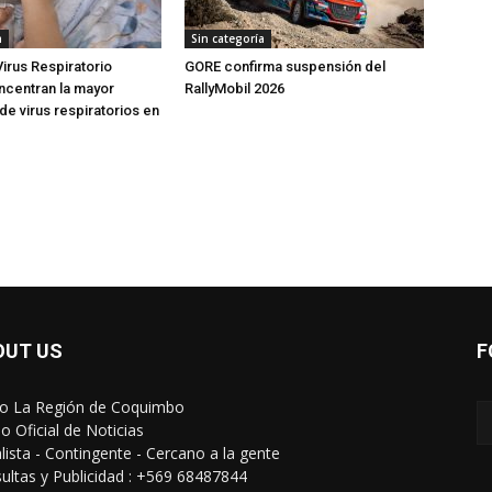
a
Sin categoría
Virus Respiratorio
GORE confirma suspensión del
oncentran la mayor
RallyMobil 2026
de virus respiratorios en
OUT US
F
io La Región de Coquimbo
o Oficial de Noticias
alista - Contingente - Cercano a la gente
ultas y Publicidad : +569 68487844