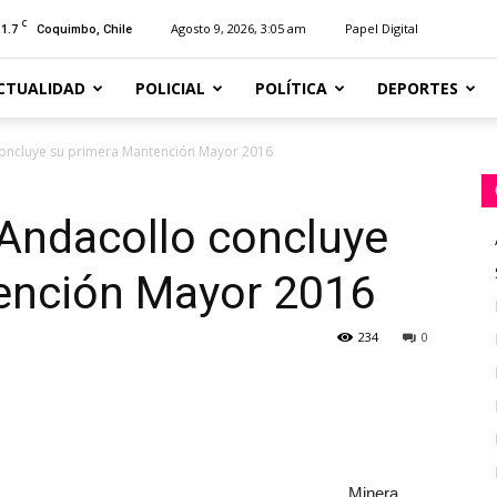
C
11.7
Agosto 9, 2026, 3:05 am
Papel Digital
Coquimbo, Chile
CTUALIDAD
POLICIAL
POLÍTICA
DEPORTES
oncluye su primera Mantención Mayor 2016
Andacollo concluye
ención Mayor 2016
234
0
Minera