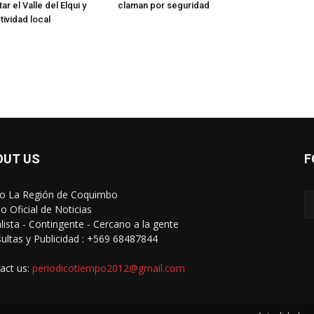
tar el Valle del Elqui y
claman por seguridad
tividad local
OUT US
F
io La Región de Coquimbo
o Oficial de Noticias
alista - Contingente - Cercano a la gente
ultas y Publicidad : +569 68487844
act us:
periodicotiempo2012@gmail.com