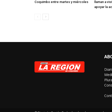
Coquimbo entre martes y miércoles
llaman a visi
apoyar la ac
AB
Diar
Medi
Plur
Cons
Cont