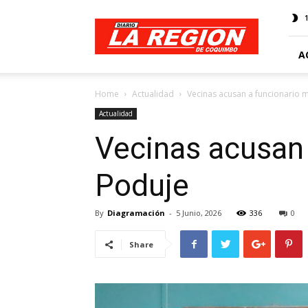
Web
Diario
La
Región
A
Home
Actualidad
Vecinas acusan a funcionario m
Actualidad
Vecinas acusan 
Poduje
By
Diagramación
-
5 Junio, 2026
336
0
Share