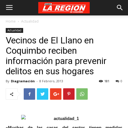
Home
Actualidad
Actualidad
Vecinos de El Llano en
Coquimbo reciben
información para prevenir
delitos en sus hogares
By
Diagramación
-
8 Febrero, 2013
181
0
«Muchas de las casas del sector tienen medidas