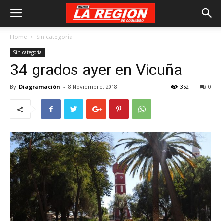
Home
Sin categoría
Sin categoría
34 grados ayer en Vicuña
By
Diagramación
-
8 Noviembre, 2018
362
0