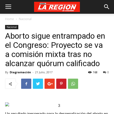
Home
Nacional
Nacional
Aborto sigue entrampado en
el Congreso: Proyecto se va
a comisión mixta tras no
alcanzar quórum calificado
By
Diagramación
-
21 Julio, 2017
168
0
Un resultado inesperado para la despenalización del aborto en