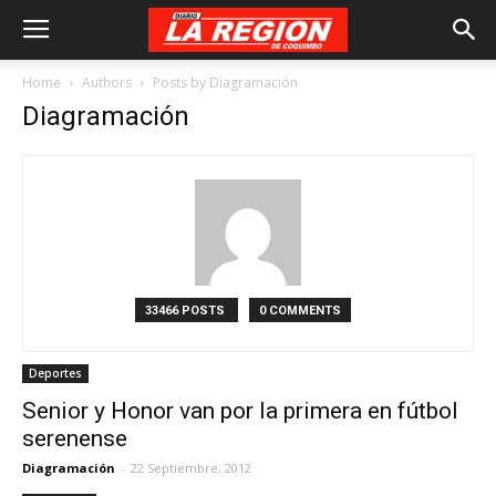
Home
Authors
Posts by Diagramación
Diagramación
33466 POSTS
0 COMMENTS
Deportes
Senior y Honor van por la primera en fútbol
serenense
Diagramación
-
22 Septiembre, 2012