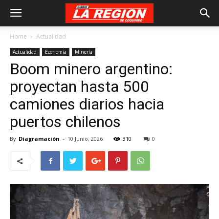
Home
Actualidad
Actualidad
Economía
Minería
Boom minero argentino:
proyectan hasta 500
camiones diarios hacia
puertos chilenos
By
Diagramación
-
10 Junio, 2026
310
0