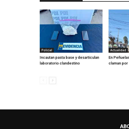
Policial
Actualidad
Incautan pasta base y desarticulan
En Peñuela
laboratorio clandestino
claman por
AB