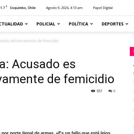
C
11.7
Agosto 9, 2026, 4:13 am
Papel Digital
Coquimbo, Chile
CTUALIDAD
POLICIAL
POLÍTICA
DEPORTES
uelto definitivamente de femicidio
da: Acusado es
ivamente de femicidio
557
0
 por porte ilegal de armas. «Es un fallo que está lejos