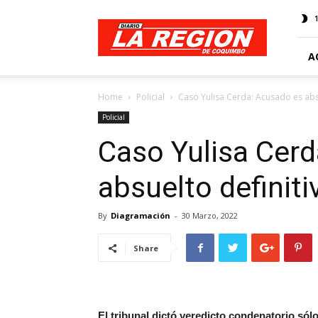
Web
Diario
La
Región
A
Home
Policial
Caso Yulisa Cerda: Acusado es abs
Policial
Caso Yulisa Cer
absuelto definit
By
Diagramación
-
30 Marzo, 2022
Share
El tribunal dictó veredicto condenatorio sólo