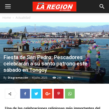
Home
Actualidad
Actualidad
Fiesta de San Pedro: Pescadores
celebrarán a su santo patrono este
sábado en Tongoy
By
Diagramación
-
4 Julio, 2025
260
0
Una de las celebraciones religiosas más importantes del