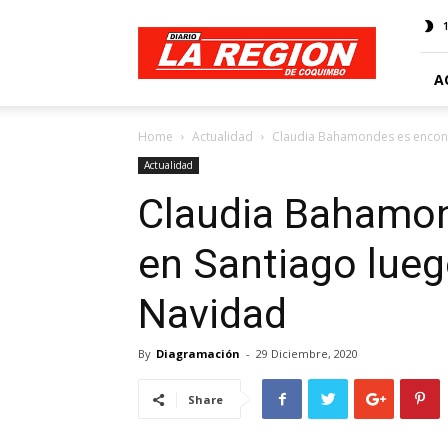
Web
Diario
La
Región
A
Home
Actualidad
Claudia Bahamondes es encont
Actualidad
Claudia Bahamon
en Santiago lueg
Navidad
By
Diagramación
-
29 Diciembre, 2020
Share