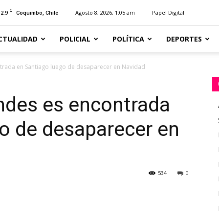
C
12.9
Agosto 8, 2026, 1:05 am
Papel Digital
Coquimbo, Chile
CTUALIDAD
POLICIAL
POLÍTICA
DEPORTES
rada en Santiago luego de desaparecer en Navidad
des es encontrada
o de desaparecer en
534
0